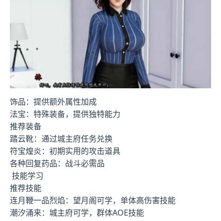
饰品：提供额外属性加成
法宝：特殊装备，提供独特能力
推荐装备
踏云靴：通过城主府任务兑换
符宝煌炎：初期实用的攻击道具
各种回复药品：战斗必需品
技能学习
推荐技能
连月鞭一品烈焰：望月阁可学，单体高伤害技能
潮汐涌来：城主府可学，群体AOE技能