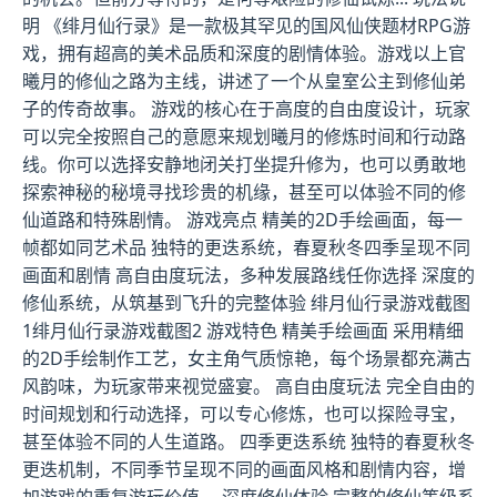
明 《绯月仙行录》是一款极其罕见的国风仙侠题材RPG游
戏，拥有超高的美术品质和深度的剧情体验。游戏以上官
曦月的修仙之路为主线，讲述了一个从皇室公主到修仙弟
子的传奇故事。 游戏的核心在于高度的自由度设计，玩家
可以完全按照自己的意愿来规划曦月的修炼时间和行动路
线。你可以选择安静地闭关打坐提升修为，也可以勇敢地
探索神秘的秘境寻找珍贵的机缘，甚至可以体验不同的修
仙道路和特殊剧情。 游戏亮点 精美的2D手绘画面，每一
帧都如同艺术品 独特的更迭系统，春夏秋冬四季呈现不同
画面和剧情 高自由度玩法，多种发展路线任你选择 深度的
修仙系统，从筑基到飞升的完整体验 绯月仙行录游戏截图
1绯月仙行录游戏截图2 游戏特色 精美手绘画面 采用精细
的2D手绘制作工艺，女主角气质惊艳，每个场景都充满古
风韵味，为玩家带来视觉盛宴。 高自由度玩法 完全自由的
时间规划和行动选择，可以专心修炼，也可以探险寻宝，
甚至体验不同的人生道路。 四季更迭系统 独特的春夏秋冬
更迭机制，不同季节呈现不同的画面风格和剧情内容，增
加游戏的重复游玩价值。 深度修仙体验 完整的修仙等级系